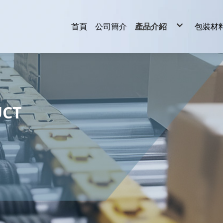
首頁
公司簡介
產品介紹
包裝材
輸送機
捆包機
封箱機
開箱機
封口機
貼標機
真空機
泡殼機
收縮機
伸縮膜機
包裝材料
皮帶輸送機
自動捆包機
全自動封箱機
其它包裝機械
滾輪輸送機
半自動捆包機
半自動封箱機
乾燥爐輸送機
UCT
擱板輸送機
滯流式輸送機
鏈條輸送機
網帶輸送機
裙板額頸輸送
轉盤式輸送機
各類專用輸送