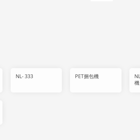
NL- 333
PET捆包機
N
機