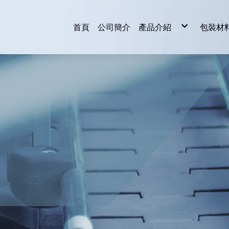
首頁
公司簡介
產品介紹
包裝材
輸送機
捆包機
封箱機
開箱機
封口機
貼標機
真空機
泡殼機
收縮機
伸縮膜機
包裝材料
皮帶輸送機
自動捆包機
全自動封箱機
其它包裝機械
滾輪輸送機
半自動捆包機
半自動封箱機
乾燥爐輸送機
擱板輸送機
滯流式輸送機
鏈條輸送機
網帶輸送機
裙板額頸輸送
轉盤式輸送機
各類專用輸送