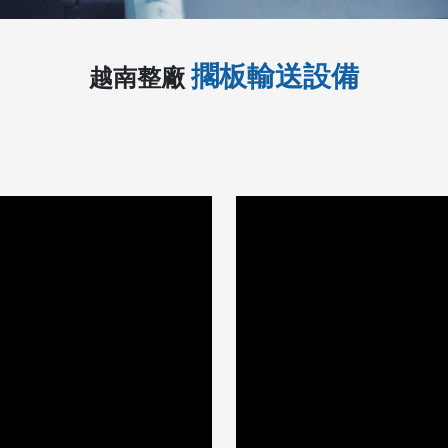
擱板輸送設備
越南整廠