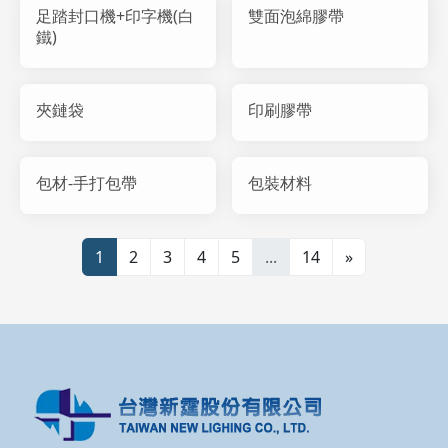
足踏封口機+印字機(白
雙面泡綿膠帶
鐵)
夾鏈袋
印刷膠帶
包材-手打包帶
包裝材料
1
2
3
4
5
...
14
»