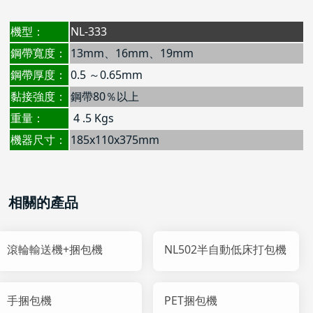
機型：
NL-333
鋼帶寬度：
13mm、16mm、19mm
鋼帶厚度：
0.5 ～0.65mm
黏接強度：
鋼帶80％以上
重量：
4 .5 Kgs
機器尺寸：
185x110x375mm
相關的產品
滾輪輸送機+捆包機
NL502半自動低床打包機
手捆包機
PET捆包機