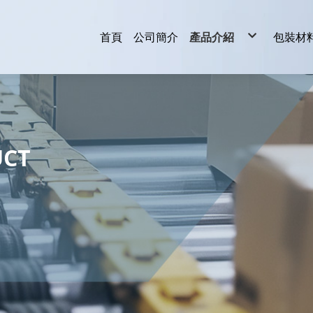
首頁
公司簡介
產品介紹
包裝材
輸送機
捆包機
封箱機
開箱機
封口機
貼標機
真空機
泡殼機
收縮機
伸縮膜機
包裝材料
皮帶輸送機
自動捆包機
全自動封箱機
其它包裝機械
滾輪輸送機
半自動捆包機
半自動封箱機
乾燥爐輸送機
UCT
擱板輸送機
滯流式輸送機
鏈條輸送機
網帶輸送機
裙板額頸輸送
轉盤式輸送機
各類專用輸送