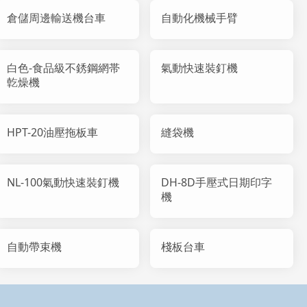
倉儲周邊輸送機台車
自動化機械手臂
白色-食品級不銹鋼網帯
氣動快速裝釘機
亁燥機
HPT-20油壓拖板車
縫袋機
NL-100氣動快速裝釘機
DH-8D手壓式日期印字
機
自動帶束機
棧板台車