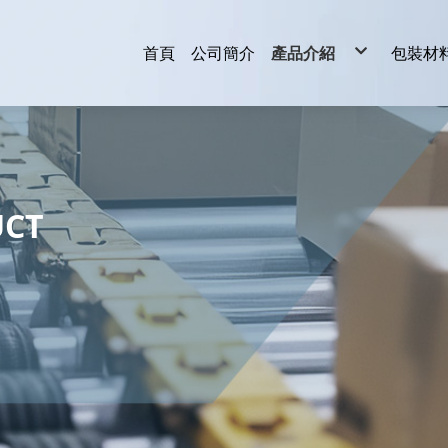
首頁
公司簡介
產品介紹
包裝材
輸送機
捆包機
封箱機
開箱機
封口機
貼標機
真空機
泡殼機
收縮機
伸縮膜機
包裝材料
皮帶輸送機
自動捆包機
全自動封箱機
其它包裝機械
滾輪輸送機
半自動捆包機
半自動封箱機
乾燥爐輸送機
UCT
擱板輸送機
滯流式輸送機
鏈條輸送機
網帶輸送機
裙板額頸輸送
轉盤式輸送機
各類專用輸送