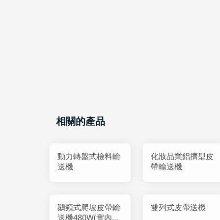
相關的產品
動力轉盤式檢料輸
化妝品業鋁擠型皮
送機
帶輸送機
鵝頸式爬坡皮帶輸
雙列式皮帶送機
送機480W(實內